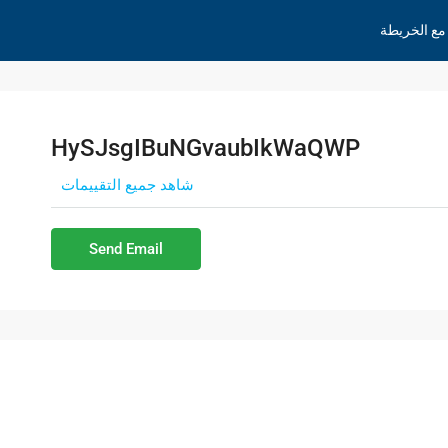
مع الخريطة
HySJsgIBuNGvaubIkWaQWP
شاهد جميع التقييمات
Send Email