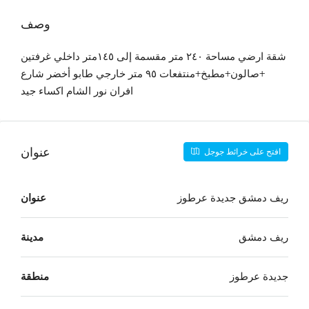
وصف
شقة ارضي مساحة ٢٤٠ متر مقسمة إلى ١٤٥متر داخلي غرفتين
+صالون+مطبخ+منتفعات ٩٥ متر خارجي طابو أخضر شارع
افران نور الشام اكساء جيد
عنوان
افتح على خرائط جوجل
ريف دمشق جديدة عرطوز
عنوان
ريف دمشق
مدينة
جديدة عرطوز
منطقة